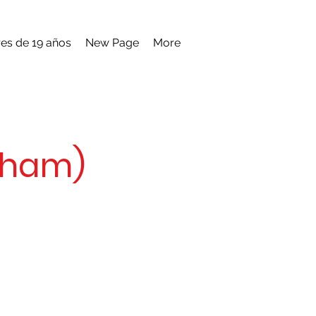
es de 19 años
New Page
More
gham)