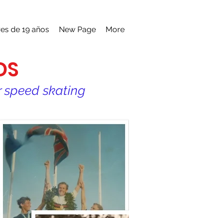
es de 19 años
New Page
More
DS
er speed skating