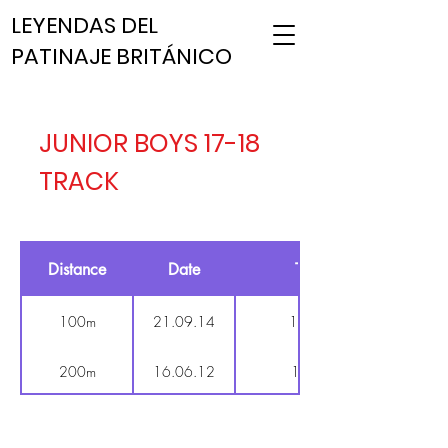
LEYENDAS DEL
PATINAJE BRITÁNICO
JUNIOR BOYS 17-18
TRACK
Distance
Date
Time
100m
21.09.14
10.980
200m
16.06.12
18.524
300m
19.07.98
25.660